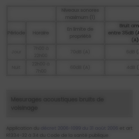
Niveaux sonores
maximum (1)
Bruit am
En limite de
Période
Horaire
entre 35dB (
propriété
(A)
7h00 à
Jour
70dB (A)
6dB (
22h00
22h00 à
Nuit
60dB (A)
4dB (
7h00
Mesurages acoustiques bruits de
voisinage
Application du
décret 2006-1099 du 31 août 2006
et art
R1334-32 à 34 du Code de la santé publique.