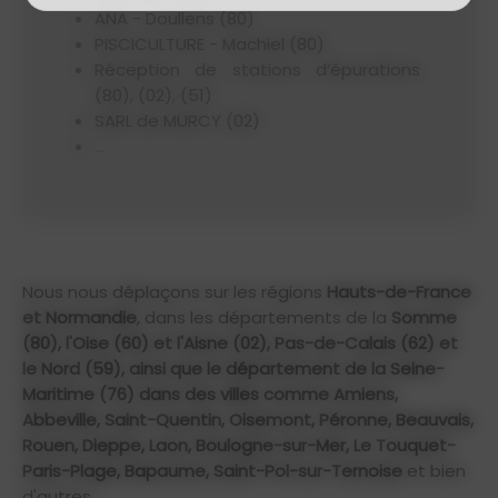
ANA - Doullens (80)
PISCICULTURE - Machiel (80)
Réception de stations d’épurations
(80), (02), (51)
SARL de MURCY (02)
...
Nous nous déplaçons sur les régions
Hauts-de-France
et Normandie
, dans les départements de la
Somme
(80), l'Oise (60) et l'Aisne (02), Pas-de-Calais (62) et
le Nord (59), ainsi que le département de la Seine-
Maritime (76) dans des villes comme Amiens,
Abbeville, Saint-Quentin, Oisemont, Péronne, Beauvais,
Rouen, Dieppe, Laon, Boulogne-sur-Mer, Le Touquet-
Paris-Plage, Bapaume, Saint-Pol-sur-Ternoise
et bien
d'autres.