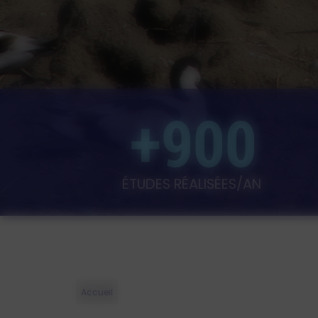
+900
ÉTUDES RÉALISÉES/AN
Accueil