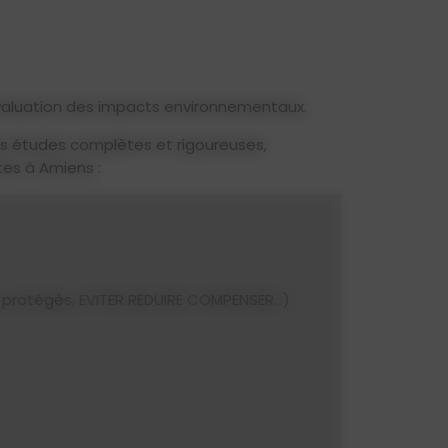
évaluation des impacts environnementaux.
es études complètes et rigoureuses,
tes à Amiens :
s protégés, EVITER REDUIRE COMPENSER...)