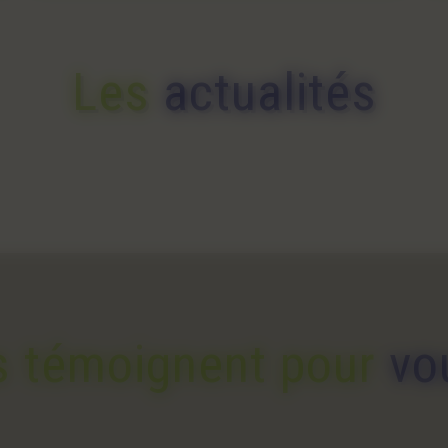
Les
actualités
ls témoignent pour
vo