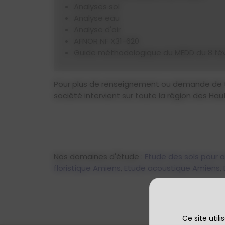
Analyses sol
Analyse eau
Analyse d'air
AFNOR NF X31-620
Guide méthodologique du MEDD du 8 fév
Pour plus de renseignement ou demande de tar
société intervient sur toute la région des Hau
Nos domaines d'étude :
Etude des sols pour 
floristique Amiens
,
Etude acoustique Amiens
,
Ce site util