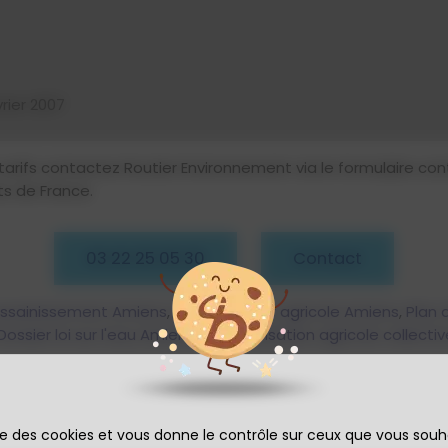
rier 2007
ifs contactez Routier Environnement via le formulaire conta
ts de France.
03 22 25 05 30
Contact
assainissement Amiens
,
Expert foncier agricole Amiens
,
Plan
Dossier loi sur l'eau Amiens
,
Compensation agricole collecti
ise des cookies et vous donne le contrôle sur ceux que vous souh