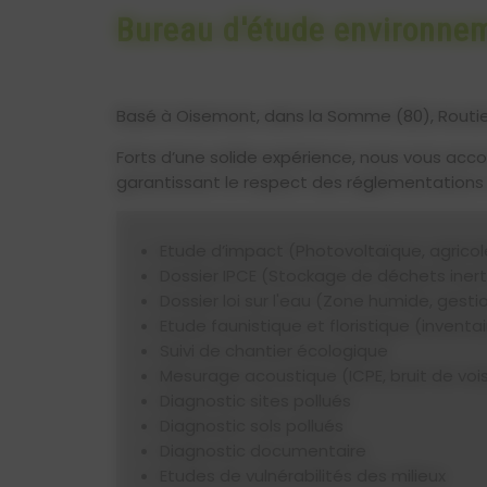
Bureau d'étude environne
Basé à Oisemont, dans la Somme (80), Routie
Forts d’une solide expérience, nous vous ac
garantissant le respect des réglementations e
Etude d’impact (Photovoltaïque, agrico
Dossier IPCE (Stockage de déchets inertes
Dossier loi sur l'eau (Zone humide, gesti
Etude faunistique et floristique (inven
Suivi de chantier écologique
Mesurage acoustique (ICPE, bruit de v
Diagnostic sites pollués
Diagnostic sols pollués
Diagnostic documentaire
Etudes de vulnérabilités des milieux