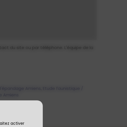
ct du site ou par téléphone. L'équipe de la
 d'épandage Amiens
,
Etude faunistique /
ve Amiens
aitez activer