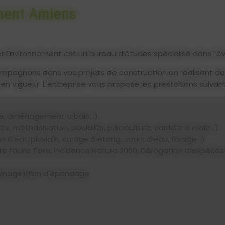
ment Amiens
r Environnement est un bureau d’études spécialisé dans l’
compagnons dans vos projets de construction en réalisant d
n vigueur. L'entreprise vous propose les prestations suivan
le, aménagement urbain...)
, méthanisation, poulailler, pisciculture, carrière à craie...)
on d’eau pluviale, curage d’étang, cours d’eau, forage...)
taire faune flore, incidence Natura 2000, Dérogation d’espèce
oisinage)Plan d'épandage